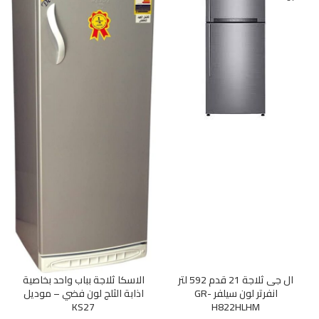
ال جى ثلاجة 21 قدم 592 لتر
الاسكا ثلاجة بباب واحد بخاصية
انفرتر لون سيلفر GR-
اذابة الثلج لون فضي – موديل
KS27
H822HLHM