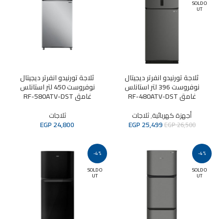
SOLD O
UT
ثلاجة تورنيدو انفرتر ديجيتال
ثلاجة تورنيدو انفرتر ديجيتال
نوفروست 396 لتر استانلس
نوفروست 450 لتر استانلس
غامق RF-480ATV-DST
غامق RF-580ATV-DST
أجهزة كهربائية
,
ثلاجات
ثلاجات
EGP
24,800
EGP
25,499
EGP
26,500
-4%
-4%
SOLD O
SOLD O
UT
UT