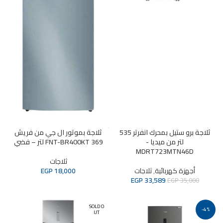
ثلاجة برو ستيل بمحرك انفرتر 535
ثلاجة بموتور ال جي من فريش
لتر من ميديا -
FNT-BR400KT 369 لتر – فضي
MDRT723MTN46D
ثلاجات
أجهزة كهربائية
,
ثلاجات
18,000
EGP
EGP
33,589
EGP
35,000
SOLD O
-4%
UT