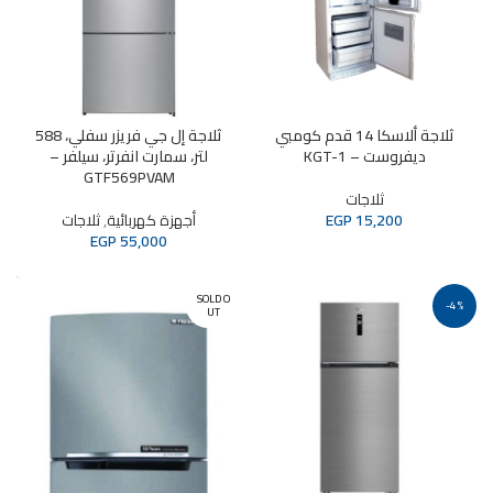
ثلاجة ألاسكا 14 قدم كومبي
ثلاجة إل جي فريزر سفلي، 588
ديفروست – KGT-1
لتر، سمارت انفرتر، سيلفر –
GTF569PVAM
ثلاجات
15,200
EGP
أجهزة كهربائية
,
ثلاجات
EGP
55,000
SOLD O
-4%
UT