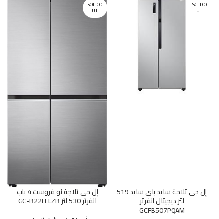
SOLD O
SOLD O
UT
UT
إل جي ثلاجة سايد باي سايد 519
إل جي ثلاجة نو فروست 4 باب
لتر ديجيتال انفرتر
انفرتر 530 لتر GC-B22FFLZB
GCFB507PQAM