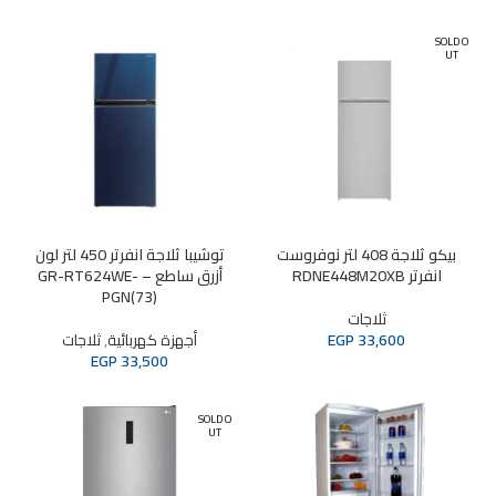
SOLD O
UT
بيكو ثلاجة 408 لتر نوفروست
توشيبا ثلاجة انفرتر 450 لتر لون
انفرتر RDNE448M20XB
أزرق ساطع – GR-RT624WE-
PGN(73)
ثلاجات
33,600
EGP
أجهزة كهربائية
,
ثلاجات
EGP
33,500
SOLD O
UT