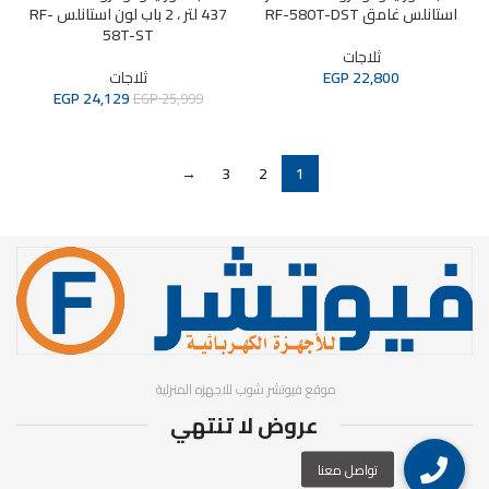
استانلس غامق RF-580T-DST
437 لتر ، 2 باب لون استانلس RF-
58T-ST
ثلاجات
22,800
EGP
ثلاجات
EGP
24,129
EGP
25,999
→
3
2
1
موقع فيوتشر شوب للاجهزه المنزلية
عروض لا تنتهي