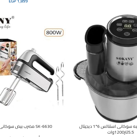
EGP
1,899
SK-06013N كبه سوكانى استنالس 6*1 ديجيتال
SK-6630 مضرب بيض سوكانى800وات
5.5لتر1200وات