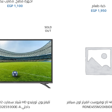
أجهزة مطبخ
,
مضارب بي
كبة طعام
1,100
EGP
EGP
1,950
SOLD
OUT
بيكو ثلاجة 406 لتر نوفروست انفرتر لون سيلفر
RDNE455M20XBID
داخلي 32ES9300E-A