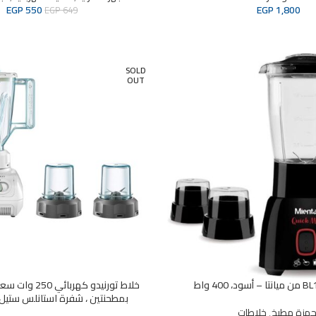
EGP
550
EGP
1,800
EGP
649
SOLD
OUT
بمطحنتين ، شفرة استانلس ستيل X900/2
جهزة مطبخ
,
خلاطات