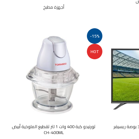
ض
أجهزة مطبخ
-15%
HOT
تليفزيون تورنيدو HD شيلد سمارت 32 بوصة ريسيفر
تورنيدو كبة 400 وات 1 لتر تقطيع الملوخية أبيض
CH-400ML