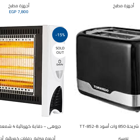
أجهزة مطبخ
أجهزة مطبخ
EGP
7,800
-15%
SOLD
OUT
جروهى – دفاية كهربائية 4 شمعه – 2200 وات
توستر
أجهزة منزلية
,
دفايات كهربائية
,
أج