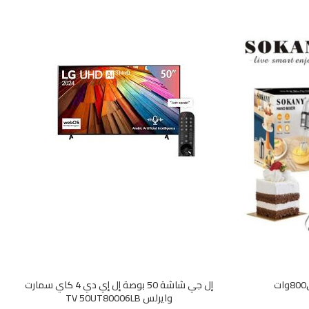
إل جي شاشة 50 بوصة إل إي دي 4 كاي سمارت
وايرلس TV 50UT80006LB