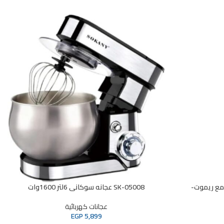
 ستاند 18 بوصة مع ريموت-
SK-05008 عجانه سوكانى 6لتر 1600وات
عجانات كهربائية
EGP
5,899