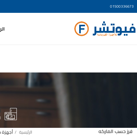
01500336673
ال
أ
cts
فرز حسب الماركه
الرئيسية
أجهزة 