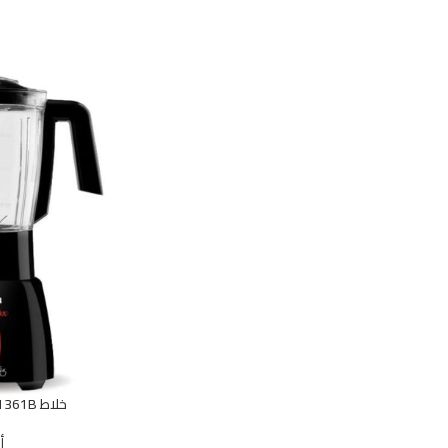
خلاط BL1361B من ميانتا – أسود، 400 واط
أ