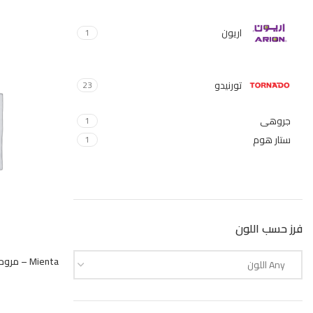
اريون
1
تورنيدو
23
جروهى
1
ستار هوم
1
سوكانى
16
فرز حسب اللون
شارب
2
Any اللون
فريش
7