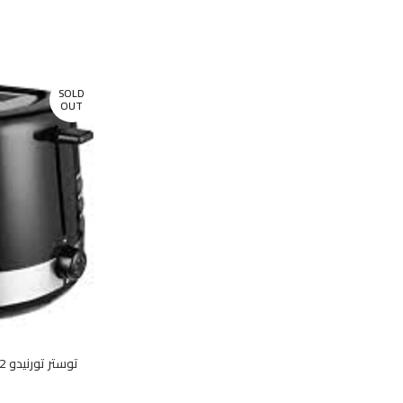
SOLD
OUT
توستر تورنيدو 2 شريحة 850 وات أسود TT-852-B