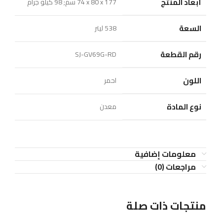
أبعاد المنتج
‎74 x 80 x 177 سم; 98 كيلو جرام
السعة
‎538 ليتر
رقم القطعة
‎SJ-GV69G-RD
اللون
نوع المادة
معلومات إضافية
مراجعات (0)
منتجات ذات صلة