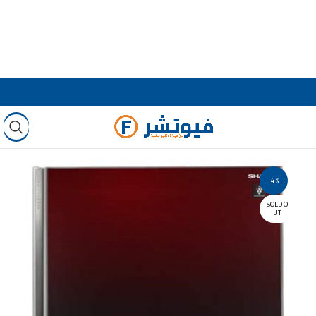
-4%
SOLD O
UT