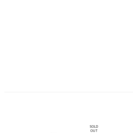
SOLD
SOL
OUT
OU