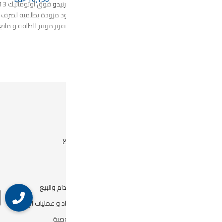
فوق أوتوماتيك 13 كيلو لون
العلامة التجارية: تورنيدو
ة لصرف المياه
الأبعاد: 607 × 1007 × 683 ملم
قاومة للصدأ
سعة الغسالة: 12 كجم
ل
الحد الأقصى لسرعة الدوران: 860 لفة في
الدقيقة
مزودة بطلمبة لتصربف المياه
مزودة بمدخلين للمياه (بارد / ساخن)
مزودة بفلتر للوبر
مصنوعة من مواد عالية الجودة ومقاومة
 ٧ أ شارع ٢٧ النزهة ٢ -خلف بافاريا - امام
للصدأ.
تحكم كامل بوظائف التشغيل بواسطة نظام
كمبيوتر ذكي.
خصائص الغسالة:
دورة غسيل البطاطين
دورة النقع (حتى 60 دقيقة)