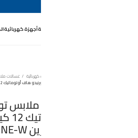
0
EGP
0
LOGIN / 