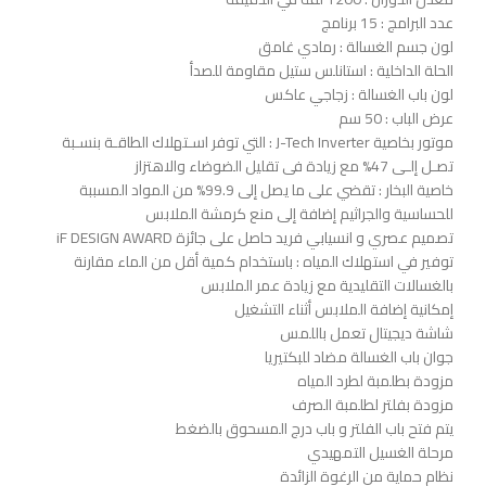
عدد البرامج : 15 برنامج
لون جسم الغسالة : رمادي غامق
الحلة الداخلية : استانلس ستيل مقاومة للصدأ
لون باب الغسالة : زجاجي عاكس
عرض الباب : 50 سم
موتور بخاصية J-Tech Inverter : التي توفر اسـتهلاك الطاقـة بنسـبة
تصـل إلـى 47% مع زيادة فى تقليل الضوضاء والاهتزاز
خاصية البخار : تقضي على ما يصل إلى 99.9% من المواد المسببة
للحساسية والجراثيم إضافة إلى منع كرمشة الملابس
تصميم عصري و انسيابي فريد حاصل على جائزة iF DESIGN AWARD
توفير في استهلاك المياه : باستخدام كمية أقل من الماء مقارنة
بالغسالات التقليدية مع زيادة عمر الملابس
إمكانية إضافة الملابس أثناء التشغيل
شاشة ديجيتال تعمل باللمس
جوان باب الغسالة مضاد للبكتيريا
مزودة بطلمبة لطرد المياه
مزودة بفلتر لطلمبة الصرف
يتم فتح باب الفلتر و باب درج المسحوق بالضغط
مرحلة الغسيل التمهيدي
نظام حماية من الرغوة الزائدة