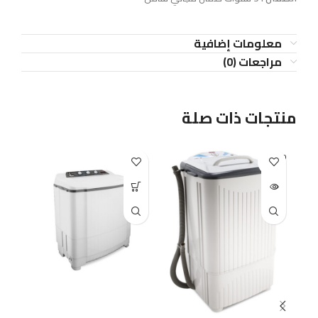
معلومات إضافية
مراجعات (0)
منتجات ذات صلة
D O
SOLD O
T
UT