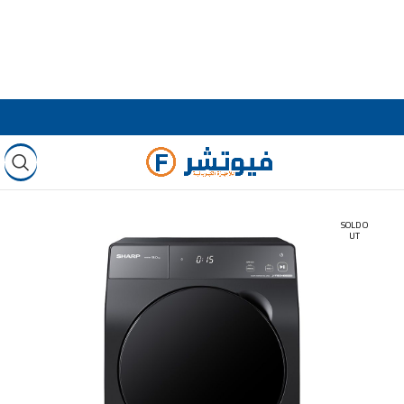
SOLD O
UT