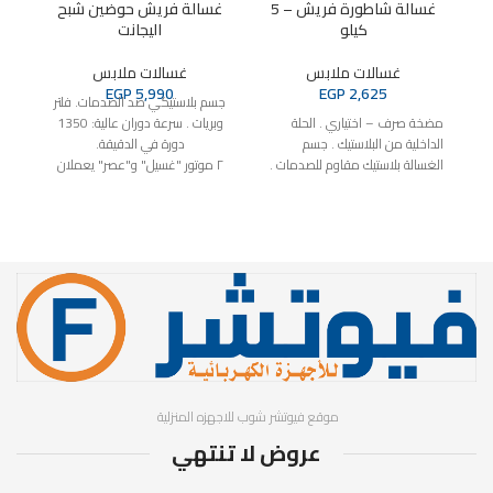
غسالة شاطورة فريش – 5
غسالة فريش حوضين شبح
كيلو
اليجانت
غسالات ملابس
غسالات ملابس
EGP
5,990
EGP
2,625
جسم بلاستيكي ضد الصدمات. فلتر
مضخة صرف – اختياري . الحلة
وبريات . سرعة دوران عالية: 1350
غس
الداخلية من البلاستيك . جسم
دورة في الدقيقة.
كي
الغسالة بلاستيك مقاوم للصدمات .
٢ موتور "غسيل" و"عصر" يعملان
مزودة بفلتر لتجميع الشوائب والوبر .
في وقت واحد. خاصية الامان عند
الغ
اقتصادية في استهلاك المياه
استخدام حلة العصر .
لل
والكهرباء .
موا
موقع فيوتشر شوب للاجهزه المنزلية
عروض لا تنتهي