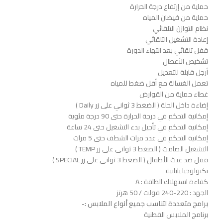
حماية من إرتفاع درجة الحرارة
حماية من فيضان المياه
نظام التوازن التلقائي
إعادة التشغيل التلقائي
قفل تلقائي بعد انتهاء الدورة
تشخيص الأعطال
أرجل قابلة للتعديل
تعمل الغسالة مع أقل ضغط للمياه
غطاء حماية من القوارض
إضاءة داخل الحلة ( الضغط 3 ثواني على زر Daily )
إمكانية التحكم في درجة الحرارة حتى 90 درجة مئوية
إمكانية التحكم في تأجيل بدء التشغيل حتى 24 ساعة
إمكانية التحكم في عدد مرات الشطف حتى 5 مرات
التشغيل الصامت ( الضغط 3 ثوانى على زر TEMP )
قفل ضد عبث الأطفال ( الضغط 3 ثوانى على زر SPECIAL )
تكنولوجيا يابانية
كفاءة استهلاك الطاقة : A
الجهد : 220-240 فولت / 50 هرتز
برامج متعددة لتناسب جميع أنواع الملابس :-
برنامج الملابس القطنية