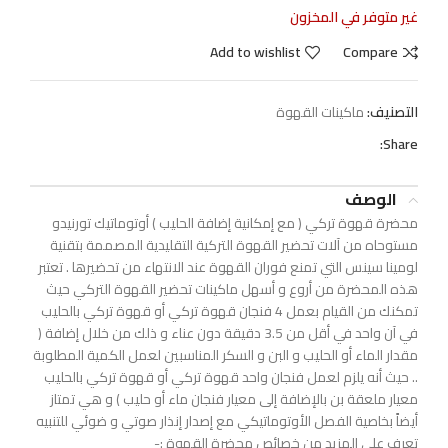
غير متوفر في المخزون
Add to wishlist
Compare
التصنيف:
ماكينات القهوة
Share:
الوصف
محضرة قهوة تركي ( مع إمكانية إضافة الحليب ) أوتوماتيك تورنيدو
مستوحاه من آلات تحضير القهوة التركية التقليدية المصممة بتقنية
لومينا سينس التي تمنع فوران القهوة عند الانتهاء من تحضيرها . تعتبر
هذه المحضرة من أروع و أسهل ماكينات تحضير القهوة التركي حيث
تمكنك من القيام بعمل 4 فنجان قهوة تركي أو قهوة تركي بالحليب
في آن واحد في أقل من 3.5 دقيقة دون عناء و ذلك من خلال إضافة (
مقدار الماء أو الحليب و البن و السكر المناسبين لعمل الكمية المطلوبة
.. حيث أنه يلزم لعمل فنجان واحد قهوة تركي أو قهوة تركي بالحليب
معيار ملعقة بن بالإضافة إلى معيار فنجان ماء أو حليب ) و هي تمتاز
أيضاً بخاصية الفصل الأوتوماتيكي مع إصدار إنذار صوتي و ضوئي للتنبيه
تعرف على المزيد من خصائص محضرة القهوة :-