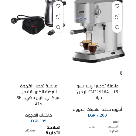
D O
T
ماكينة تحضير الإسبريسو
ماكينة تحضير القهوة
ماك
CM31916A – 15 بار من
التركية الكهربائية من
ميانتا
سوكاني، بلون فضي، SK-
214
أجهزة مطبخ
,
ماكينات القهوة
7,200
EGP
ماكينات القهوة
أجه
EGP
395
اسم
العلامة
ميانتا
العلامة
ا
التجارية
ا
التجارية