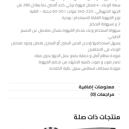
سعة الوعاء : 4 فنجان قهوة تركي كحد أقصي بما يعادل 280 مل
الجهد الكهربائي : 220-240 فولت / 50-60 ذبذبة – الثانية
نوع القهوة القابلة للاستخدام : بودرة
2 زر لسهولة التحكم
سهولة استخدام وعاء محضر القهوة بشكل منفصل عن الجسم
الخارجي
يسهل استخدامها بإحدى اليدين اليمنى أو اليسرى بفضل وجود فتحتين
للوعاء فى الاتجاهين
مزودة بنظام أمان و حماية يمنع عمل الجهاز بدون مياه
تصدر ضوء و صوت كتنبيه للانتهاء من تحضير القهوة
مزودة بسخانات استانلس ستيل عالية الكفاءة
معلومات إضافية
مراجعات (0)
منتجات ذات صلة