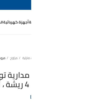
0
EGP
0
LOGIN / 