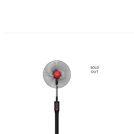
SOL
-4%
OU