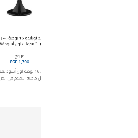
وحة استاند تورنيدو 18 بوصة ، 4 ريشة بلاستيك
مروحة حائط شبح فريش 20بوصة 3شفرات بدون
ريموت GWFP-20- اسود*احمر
مراوح
EGP
2,000
ود تعمل بدون
وزن الحزمة
ريموت كنترول مزودة بـ 4 ريشة بلاستيك تعمل بـ 3
6760 grams
بلد المنشأ :
عدد السرعات
3
مروحة خالية من الشفرات
العلامة التجارية
فريش
 ٧ أ شارع ٢٧ النزهة ٢ -خلف بافاريا - امام