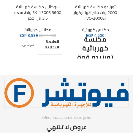
تورنيدو مكنسة كهربائية
سوكاني مكنسة كهربائية
2000 وات فلتر هيبا تركواز
SK-13003 3600 واط، سعة
وا
TVC-2000ET
3.5 لتر، احمر
مكانس كهربائية
مكانس كهربائية
EGP
3,599
EGP
4,500
EGP
4,199
مكنسة
العلامة
مكنس
كهربائية
التجارية
تورنيدو قوة
أل
رقم
المكنسة
‎50420
أ
الموديل
ض
الكهربائية :
2000 وات سعة
اللون
كيس الأتربة : 6
‎16 x 28 x
أبعاد
لتر طول السلك :
23 سم; 4
المنتج
كيلو جرام
5 متر لون
المكنسة :
موقع فيوتشر شوب للاجهزه المنزلية
السعة
‎3,5 لترات
عروض لا تنتهي
تركواز بلد