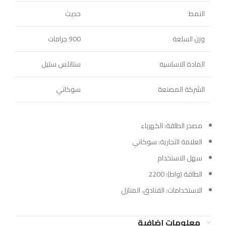
النمط
حديث
وزن السلعة
900 جرامات
المادة الاساسية
ستانلس ستيل
الشركة المصنعة
سوكاني
مصدر الطاقة: الكهرباء
العلامة التجارية: سوكاني
سهل الاستخدام
الطاقة (واط): 2200
الاستخدامات: الفنادق، المنازل
معلومات إضافية