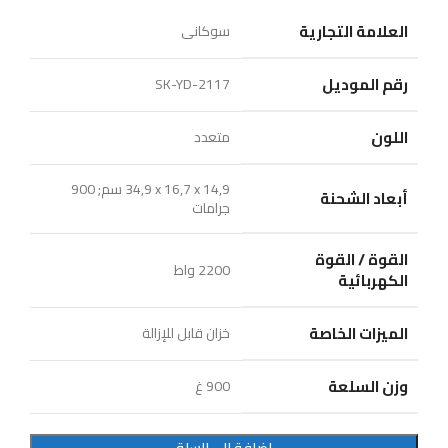
العلامة التجارية
رقم الموديل
‎‪SK-YD-2117‬‬
اللون
‎34,9 x 16,7 x 14,9 سم; 900
أبعاد الشحنة
جرامات
القوة / القوة
‎2200 واط
الكهربائية
الميزات الخاصة
وزن السلعة
‎900 غ
إضافة إلى السلة