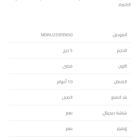
الكبيرة.
الموديل
MDRU255FEN50
الحجم
5 درج
اللون
فضى
الضمان
10 أعوام
بلد الصنع
الصين
شاشة ديجيتال
نعم
إينفرتر
نعم