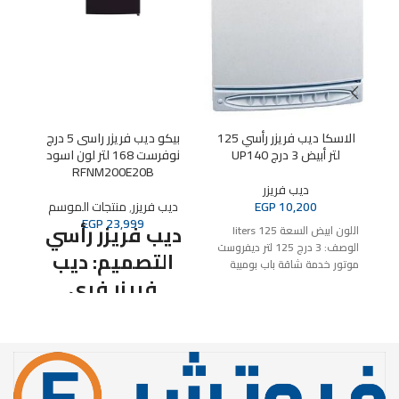
الاسكا ديب فريزر رأسي 125
بيكو ديب فريزر راسى 5 درج
لتر أبيض 3 درج UP140
نوفرست 168 لتر لون اسود
RFNM200E20B
ديب فريزر
10,200
EGP
ديب فريزر
,
منتجات الموسم
EGP
23,999
ديب فريزر رأسي
اللون
ابيض
السعة
125 liters
الوصف:
3 درج
125 لتر
ديفروست
التصميم: ديب
موتور خدمة شاقة
باب بومبية
فريزر فري
فريون صديق للبيئة
مفتاح تبريد
ال
سريع
عزل سميك موفر للكهرباء
بتك
ستاند نوع
انذار ضوئي عند ارتفاع درجة
10 سنوات ضم
الحرارة
التبريد:
نوفروست
شاشة ديجيتال: