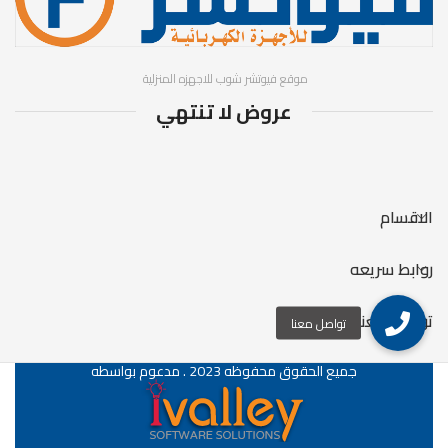
لا السعة: 168 لتر
عدد الأدراج: 5 درج
الأبعاد:
موقع فيوتشر شوب للاجهزه المنزلية
عروض لا تنتهي
575x540x1457
مم اللون: اسود
الاقسام
روابط سريعه
تواصل معنا
جميع الحقوق محفوظه 2023 . مدعوم بواسطه