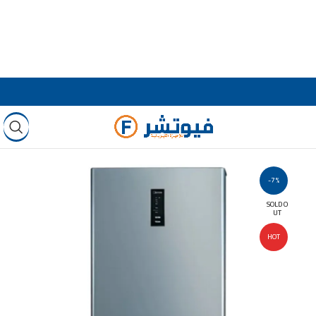
-7%
SOLD O
UT
HOT