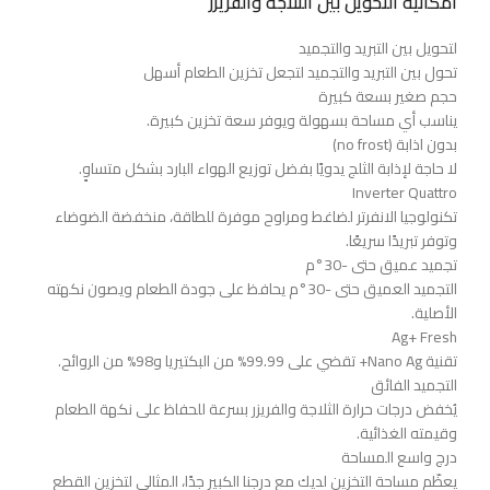
امكانية التحويل بين الثلاجة والفريزر
لتحويل بين التبريد والتجميد
تحول بين التبريد والتجميد لتجعل تخزين الطعام أسهل
حجم صغير بسعة كبيرة
يناسب أي مساحة بسهولة ويوفر سعة تخزين كبيرة.
بدون اذابة (no frost)
لا حاجة لإذابة الثلج يدويًا بفضل توزيع الهواء البارد بشكل متساوٍ.
Inverter Quattro
تكنولوجيا الانفرتر لضاغط ومراوح موفرة للطاقة، منخفضة الضوضاء
وتوفر تبريدًا سريعًا.
تجميد عميق حتى -30°م
التجميد العميق حتى -30°م يحافظ على جودة الطعام ويصون نكهته
الأصلية.
Ag+ Fresh
تقنية Nano Ag+ تقضي على ‎%‎99.99 من البكتيريا و‎%‎98 من الروائح.
التجميد الفائق
يُخفض درجات حرارة الثلاجة والفريزر بسرعة للحفاظ على نكهة الطعام
وقيمته الغذائية.
درج واسع المساحة
يعظّم مساحة التخزين لديك مع درجنا الكبير جدًا، المثالي لتخزين القطع