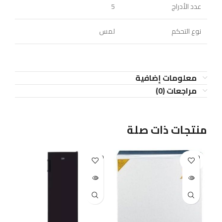
عدد الأدراج
5
نوع التحكم
لمس
معلومات إضافية
مراجعات (0)
منتجات ذات صلة
D O
SOLD O
SOLD O
T
UT
UT