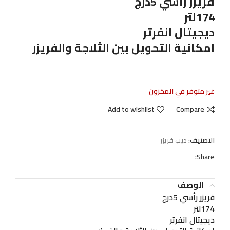
فريزر رأسي 5درج
174لتر
ديجيتال انفرتر
امكانية التحويل بين الثلاجة والفريزر
غير متوفر في المخزون
Add to wishlist
Compare
التصنيف:
ديب فريزر
Share:
الوصف
فريزر رأسي 5درج
174لتر
ديجيتال انفرتر