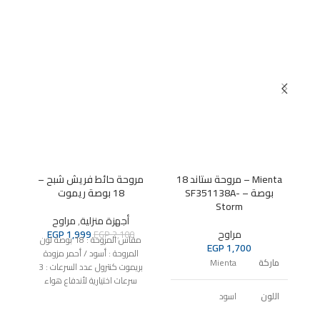
Mienta – مروحة ستاند 18
مروحة حائط فريش شبح –
بوصة – SF351138A-
18 بوصة ريموت
ري
Storm
فريش 
أجهزة منزلية
,
مراوح
مراوح
1,999
EGP
EGP
2,100
مقاس المروحة : 18 بوصة
لون
EGP
1,700
المروحة : أسود / أحمر مزودة
ماركة
Mienta
بريموت كنترول عدد السرعات : 3
سرعات اختيارية لأندفاع هواء
المروحة لتدفق الهواء المثالي عدد
اللون
اسود
الريش : 3 ريشة بلاستيك لتدفق