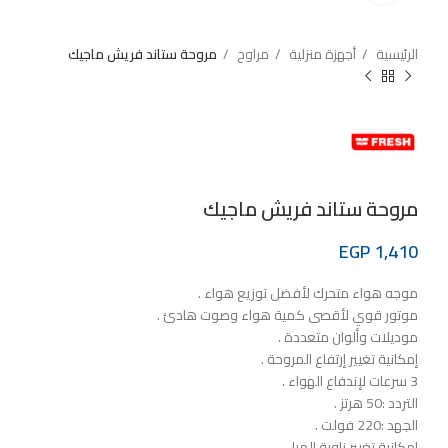
الرئيسية
أجهزة منزلية
مراوح
مروحة ستاند فريش ماجيك
مروحة ستاند فريش ماجيك
EGP
1,410
موجه هواء متحرك لأفضل توزيع هواء .
موتور قوي لأقصى كمية هواء وصوت هادئ .
موديلات وألوان متعددة .
إمكانية تغيير إرتفاع المروحة .
3 سرعات لإندفاع الهواء .
التردد :50 هرتز .
الجهد :220 فولت .
إمكانية تغيير زاوية الميل .