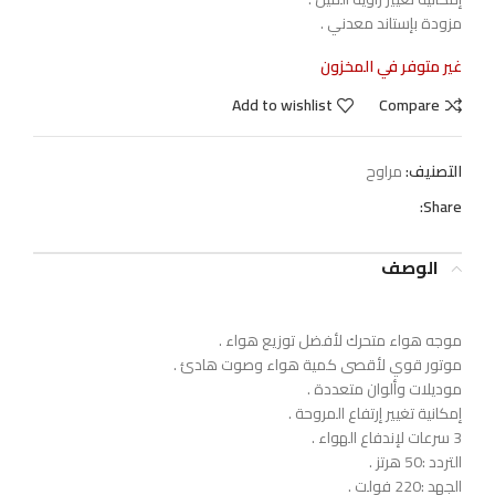
مزودة بإستاند معدني .
غير متوفر في المخزون
Add to wishlist
Compare
التصنيف:
مراوح
Share:
الوصف
موجه هواء متحرك لأفضل توزيع هواء .
موتور قوي لأقصى كمية هواء وصوت هادئ .
موديلات وألوان متعددة .
إمكانية تغيير إرتفاع المروحة .
3 سرعات لإندفاع الهواء .
التردد :50 هرتز .
الجهد :220 فولت .