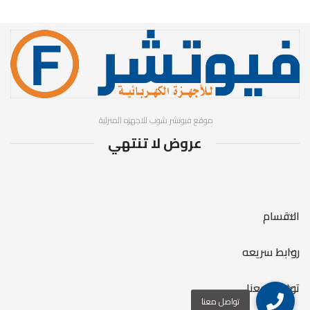
الهواء قوة المروحة: محرك
موديل
SF351238A
كهربائي كامل لأقصى توزيع للهواء
تصميم المروحة : تصميم انسيابي
ذات شكل عصري و أنيق واقي
صناعة
2025
مروحة لتشغيل السلامة جهد
التشغيل: 220-240 فولت التردد:
- محرك عالي
50-60 هرتز تعمل بهدوء أثناء
الأداء - 3 سرعات
التشغيل
لراحتك القصوى -
بلد المنشأ : مصر
تدفق هواء أكبر
بثلاث مرات -
موقع فيوتشر شوب للاجهزه المنزلية
سلسلة مزودة
عروض لا تنتهي
بخاصية السرعة
والتذبذب -
مروحة حائط
مقاس 18 بوصة
بخمس شفرات
الاقسام
روابط سريعه
تواصل معنا