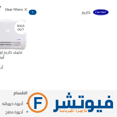
Clear filters
كاريير
1
SOLD
OUT
أبيض 2N-708
أجه
الاقسام
أجهزة كهربائية
أجهزة مطبخ