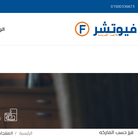
01500336673
ال
أ
cts
فرز حسب الماركه
الرئيسية
المنتجا