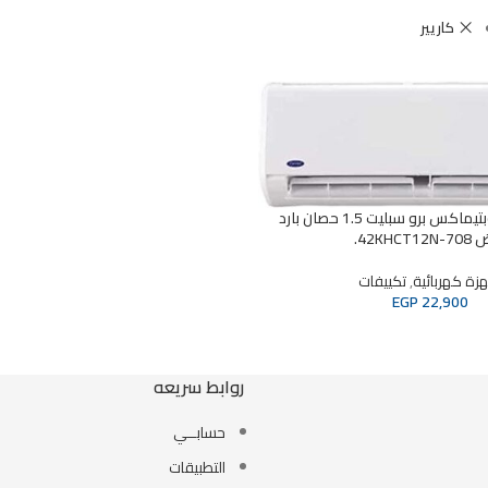
كاريير
تكييف كاريير اوبتيماكس برو سبليت 1.5 حصان بارد
42KHCT1.
زة كهربائية
,
تكييفات
EGP
22,900
روابط سريعه
حسابــي
التطبيقات