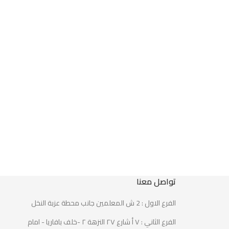
تواصل معنا
الفرع الاول : 2 ش المعلمين جانب محطة عزبة النخل
الفرع الثاني : ٧ أ شارع ٢٧ النزهة ٢ -خلف بافاريا - امام