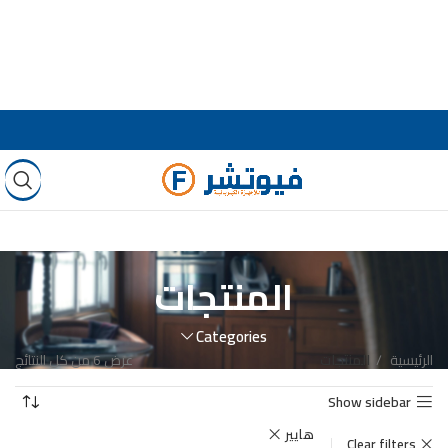
المنتجات
Categories
الرئيسية
المنتجات
عرض ⁦6⁩ من كل النتائج
Show sidebar
هايير
Clear filters