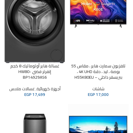
تلفزيون سمارت هاير ، مقاس 55
غسالة هاير أوتوماتيك 8 كجم
بوصة ، ليد ، دقة 4K UHD ،
إنفرتر فضي HW80-
ببريسفر داخلي – H55K80EU
BP14929AS6
شاشات
أجهزة كهربائية
,
غسالات ملابس
EGP
17,499
EGP
17,000