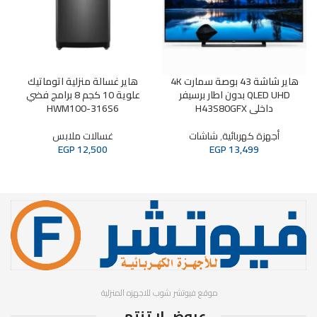
هاير شاشة 43 بوصة سمارت 4K
هاير غسالة منزلية اتوماتيك
QLED UHD بدون اطار برسيفر
علوية 10 كجم 8 برامج فضي
داخلى H43S80GFX
HWM100-316S6
أجهزة كهربائية
,
شاشات
غسالات ملابس
EGP
12,500
EGP
13,499
موقع فيوتشر شوب للاجهزه المنزلية
عروض لا تنتهي